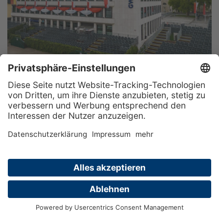
GEÄNDERTE ÖFFNUNGSZEITEN
WÄHREND DER
SCHÜTZENFESTTAGE 2026
Liebe Mitglieder und Freunde der GWG,
wegen des Schützenfestes ist die
Geschäftsstelle der GWG vom 27.08. bis
02.09.2026 geschlossen.
Unseren Notdienst erreichen Sie an allen