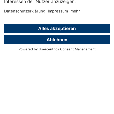
Da eine Generalsanierung dieser im Jahr
1929 errichteten Gebäude nicht mehr
sinnvoll war, wurden die Gebäude
Annostraße 55–75 abgerissen. An deren
Stelle hat die Gemeinnützige Wohnungs-
Genossenschaft e.G. einen Neubau mit 62